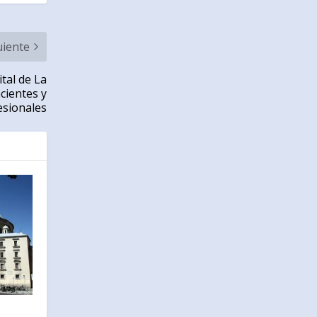
uiente
ital de La
cientes y
esionales