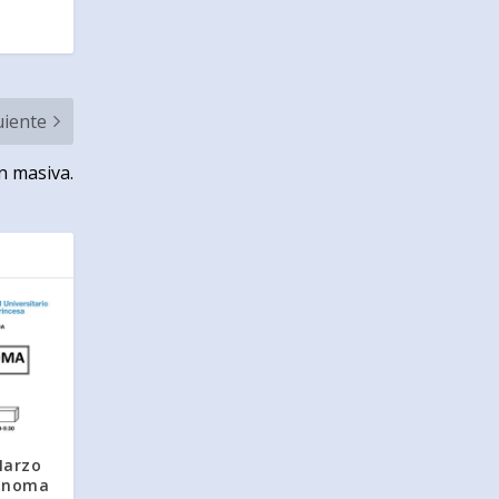
uiente
n masiva.
Marzo
lanoma