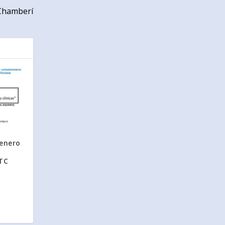
 Chamberí
 enero
 TC