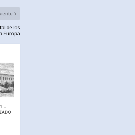
uiente
al de los
ia Europa
1 –
IZADO