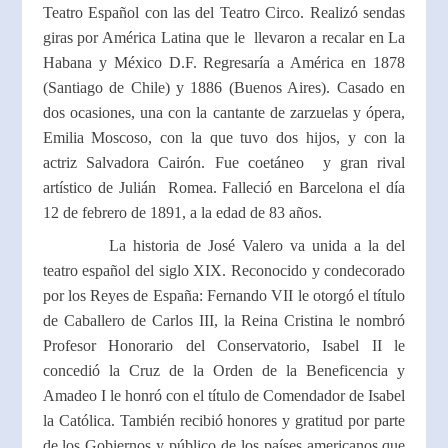
Teatro Español con las del Teatro Circo. Realizó sendas
giras por América Latina que le llevaron a recalar en La
Habana y México D.F. Regresaría a América en 1878
(Santiago de Chile) y 1886 (Buenos Aires). Casado en
dos ocasiones, una con la cantante de zarzuelas y ópera,
Emilia Moscoso, con la que tuvo dos hijos, y con la
actriz Salvadora Cairón. Fue coetáneo y gran rival
artístico de Julián Romea. Falleció en Barcelona el día
12 de febrero de 1891, a la edad de 83 años.
La historia de José Valero va unida a la del
teatro español del siglo XIX. Reconocido y condecorado
por los Reyes de España: Fernando VII le otorgó el título
de Caballero de Carlos III, la Reina Cristina le nombró
Profesor Honorario del Conservatorio, Isabel II le
concedió la Cruz de la Orden de la Beneficencia y
Amadeo I le honró con el título de Comendador de Isabel
la Católica. También recibió honores y gratitud por parte
de los Gobiernos y público de los países americanos que