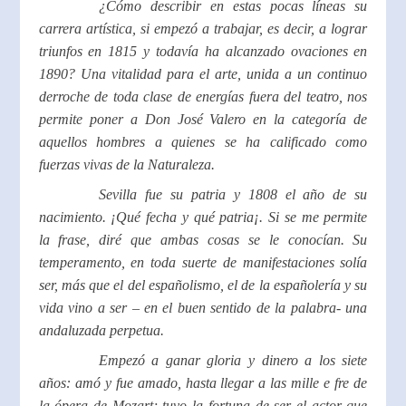
¿Cómo describir en estas pocas líneas su
carrera artística, si empezó a trabajar, es decir, a lograr
triunfos en 1815 y todavía ha alcanzado ovaciones en
1890? Una vitalidad para el arte, unida a un continuo
derroche de toda clase de energías fuera del teatro, nos
permite poner a Don José Valero en la categoría de
aquellos hombres a quienes se ha calificado como
fuerzas vivas de la Naturaleza.
Sevilla fue su patria y 1808 el año de su
nacimiento. ¡Qué fecha y qué patria¡. Si se me permite
la frase, diré que ambas cosas se le conocían. Su
temperamento, en toda suerte de manifestaciones solía
ser, más que el del españolismo, el de la españolería y su
vida vino a ser – en el buen sentido de la palabra- una
andaluzada perpetua.
Empezó a ganar gloria y dinero a los siete
años: amó y fue amado, hasta llegar a las mille e fre de
la ópera de Mozart; tuvo la fortuna de ser el actor que