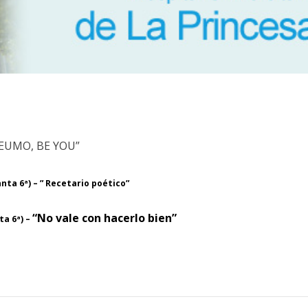
 NEUMO, BE YOU”
anta 6ª) –
” Recetario poético”
“No vale con hacerlo bien”
ta 6ª) –