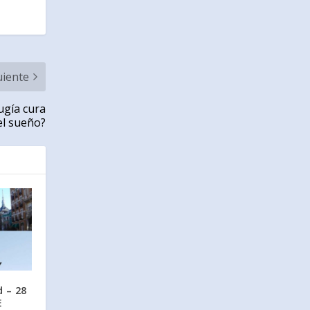
uiente
rugía cura
el sueño?
 – 28
E